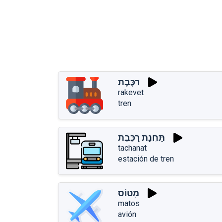
רַכֶּבֶת
rakevet
tren
תַּחֲנַת רַכֶּבֶת
tachanat
estación de tren
מָטוֹס
matos
avión