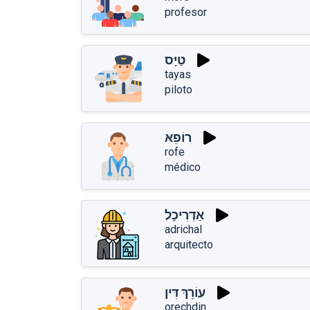
profesor
טַיָּס
tayas
piloto
רוֹפֵא
rofe
médico
אַדְרִיכָל
adrichal
arquitecto
עוֹרֵךְ דִּין
orechdin