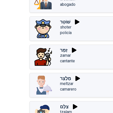
abogado
שׁוֹטֵר
shoter
policía
זַמָּר
zamar
cantante
מֶלְצַר
meltzar
camarero
צַלָּם
tzalam