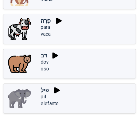
פָּרָה
para
vaca
דֹּב
dov
oso
פִּיל
pil
elefante