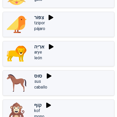
צִפּוֹר
tzipor
pájaro
אַרְיֵה
arye
león
סוּס
sus
caballo
קוֹף
kof
mono