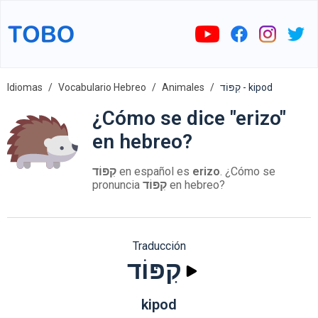
Idiomas
Vocabulario Hebreo
Animales
קִפּוֹד - kipod
¿Cómo se dice "erizo"
en hebreo?
קִפּוֹד
en español es
erizo
. ¿Cómo se
pronuncia
קִפּוֹד
en hebreo?
Traducción
קִפּוֹד
kipod