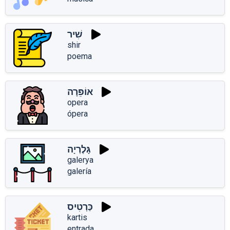
שִׁיר
shir
poema
אוֹפֵּרָה
opera
ópera
גָּלֶרְיָה
galerya
galería
כַּרְטִיס
kartis
entrada