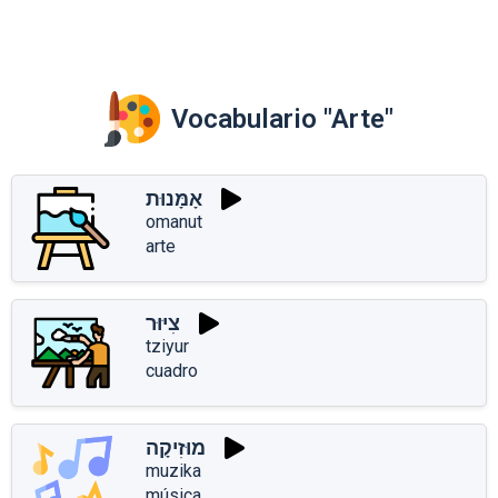
Vocabulario "Arte"
אָמָּנוּת
omanut
arte
צִיּוּר
tziyur
cuadro
מוּזִיקָה
muzika
música