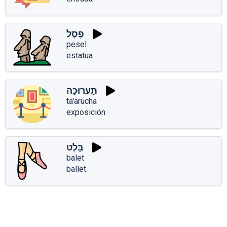
פֶּסֶל
pesel
estatua
תַּעֲרוּכָה
ta'arucha
exposición
בָּלֵט
balet
ballet