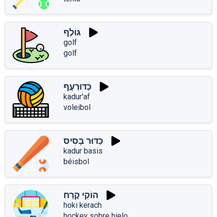
גּוֹלְף
golf
golf
כַּדּוּרְעָף
kadur'af
voleibol
כַּדּוּר בָּסִיס
kadur basis
béisbol
הוֹקִי קֶרַח
hoki kerach
hockey sobre hielo