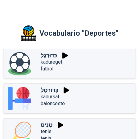
Vocabulario "Deportes"
כַּדּוּרֶגֶל
kaduregel
fútbol
כַּדּוּרְסַל
kadursal
baloncesto
טֵנִיס
tenis
tenis