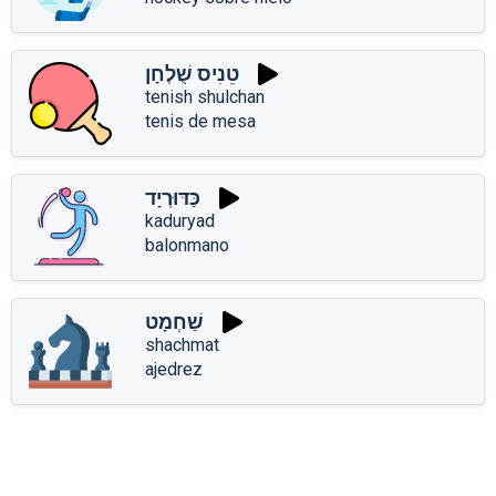
טֵנִיס שֻׁלְחָן
tenish shulchan
tenis de mesa
כַּדּוּרְיָד
kaduryad
balonmano
שַׁחְמָט
shachmat
ajedrez