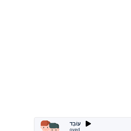
עוֹבֵד
oved