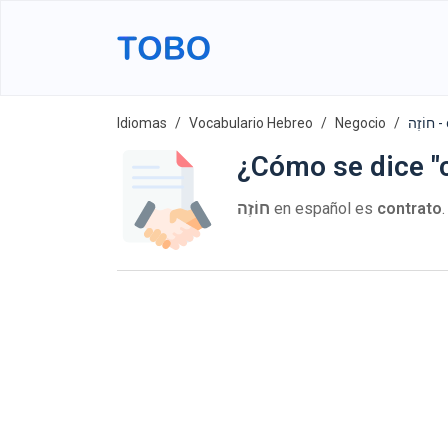
Idiomas
Vocabulario Hebreo
Negocio
זֶה
¿Cómo se dice "
חוֹזֶה
en español es
contrato