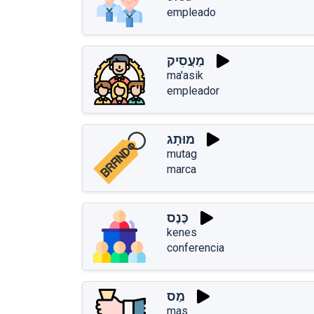
empleado
מַעֲסִיק
ma'asik
empleador
מוּתָג
mutag
marca
כֶּנֶס
kenes
conferencia
מַס
mas