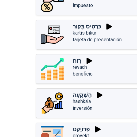
impuesto
כַּרְטִיס בִּקּוּר
kartis bikur
tarjeta de presentación
רֶוַח
revach
beneficio
הַשְׁקָעָה
hashka'a
inversión
פְּרוֹיֶקְט
proyekt