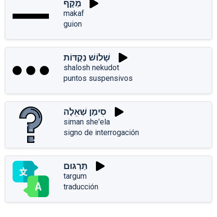
מַקָּף
makaf
guion
שָׁלוֹשׁ נְקֻדּוֹת
shalosh nekudot
puntos suspensivos
סִימַן שְׁאֵלָה
siman she'ela
signo de interrogación
תַּרְגּוּם
targum
traducción