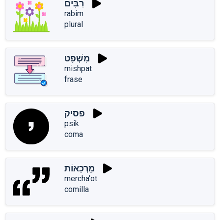
רַבִּים
rabim
plural
מִשְׁפָּט
mishpat
frase
פסיק
psik
coma
מֵרְכָאוֹת
mercha'ot
comilla