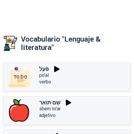
Vocabulario "Lenguaje &
literatura"
פֹּעַל
po'al
verbo
שֵׁם תּוֹאַר
shem to'ar
adjetivo