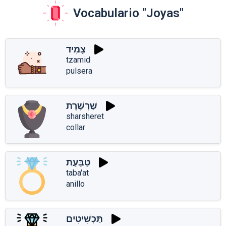
Vocabulario "Joyas"
צָמִיד
tzamid
pulsera
שַׁרְשֶׁרֶת
sharsheret
collar
טַבַּעַת
taba'at
anillo
תַּכְשִׁיטִים