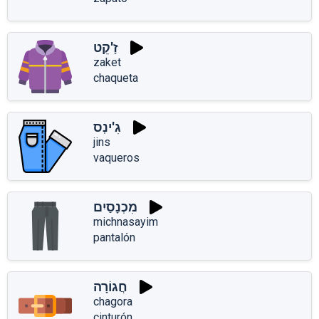
זָ'קֵט
zaket
chaqueta
גִ'ינְס
jins
vaqueros
מִכְנָסַיִם
michnasayim
pantalón
חֲגוֹרָה
chagora
cinturón