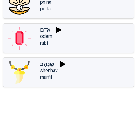
pnina
perla
אֹדֶם
odem
rubí
שֶׁנְהָב
shenhav
marfil