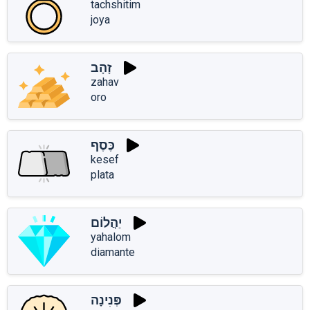
tachshitim
joya
זָהָב
zahav
oro
כֶּסֶף
kesef
plata
יַהֲלוֹם
yahalom
diamante
פְּנִינָה