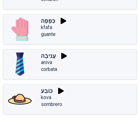
כְּפָפָה
kfafa
guante
עֲנִיבָה
aniva
corbata
כּוֹבַע
kova
sombrero