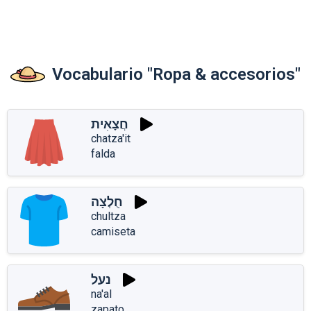
Vocabulario "Ropa & accesorios"
חֲצָאִית
chatza'it
falda
חֻלְצָה
chultza
camiseta
נעל
na'al
zapato