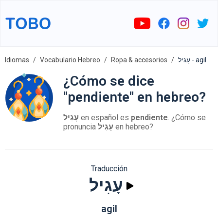
Idiomas
Vocabulario Hebreo
Ropa & accesorios
עָגִיל - agil
¿Cómo se dice
"pendiente" en hebreo?
עָגִיל
en español es
pendiente
. ¿Cómo se
pronuncia
עָגִיל
en hebreo?
Traducción
עָגִיל
agil