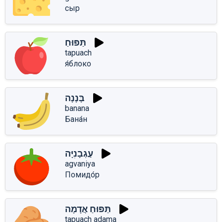
сыр
תַּפּוּחַ
tapuach
я́блоко
בָּנָנָה
banana
Бана́н
עַגְבָנִיָּה
agvaniya
Помидо́р
תַּפּוּחַ אֲדָמָה
tapuach adama