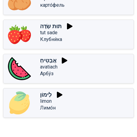
карто́фель
תּוּת שָׂדֶה
tut sade
Клубни́ка
אֲבַטִּיחַ
avatiach
Арбу́з
לִימוֹן
limon
Лимо́н