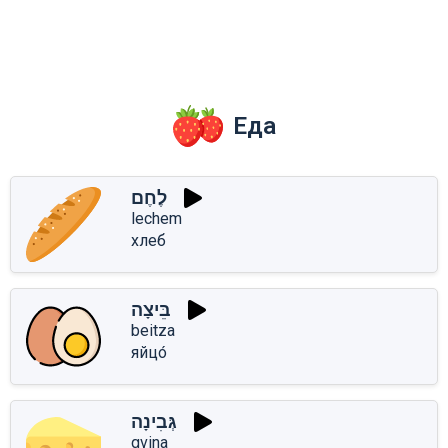
Еда
לֶחֶם
lechem
хлеб
בֵּיצָה
beitza
яйцо́
גְּבִינָה
gvina