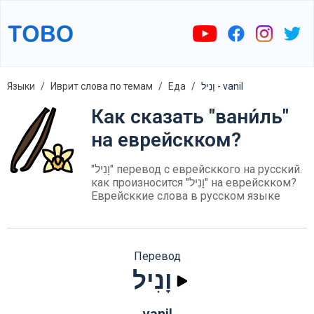
Языки
Иврит слова по темам
Еда
וָנִיל - vanil
Как сказать "вани́ль"
на еврейскком?
"וָנִיל" перевод с еврейсккого на русский.
как произносится "וָנִיל" на еврейскком?
Еврейсккие слова в русском языке
Перевод
וָנִיל