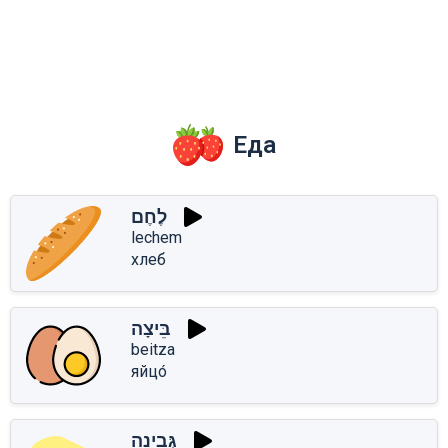
Еда
לֶחֶם
lechem
хлеб
בֵּיצָה
beitza
яйцо́
גְּבִינָה