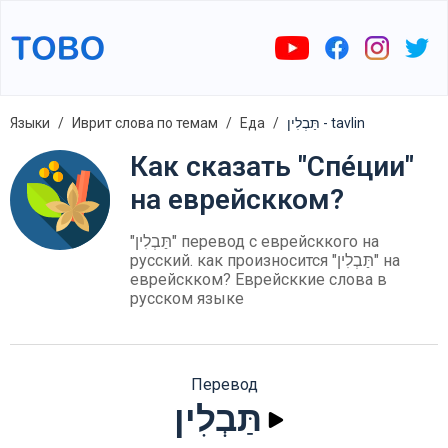
Языки
Иврит слова по темам
Еда
תַּבְלִין - tavlin
Как сказать "Спе́ции"
на еврейскком?
"תַּבְלִין" перевод с еврейсккого на
русский. как произносится "תַּבְלִין" на
еврейскком? Еврейсккие слова в
русском языке
Перевод
תַּבְלִין