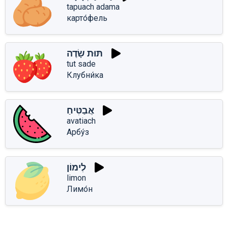
tapuach adama
карто́фель
תּוּת שָׂדֶה
tut sade
Клубни́ка
אֲבַטִּיחַ
avatiach
Арбу́з
לִימוֹן
limon
Лимо́н