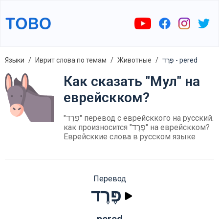
Языки
Иврит слова по темам
Животные
פֶּרֶד - pered
Как сказать "Мул" на
еврейскком?
"פֶּרֶד" перевод с еврейсккого на русский.
как произносится "פֶּרֶד" на еврейскком?
Еврейсккие слова в русском языке
Перевод
פֶּרֶד