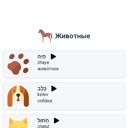
Животные
חָיָה
chaya
живо́тное
כֶּלֶב
kelev
соба́ка
חָתוּל
chatul