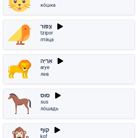
ко́шка
צִפּוֹר
tzipor
пти́ца
אַרְיֵה
arye
лев
סוּס
sus
ло́шадь
קוֹף
kof