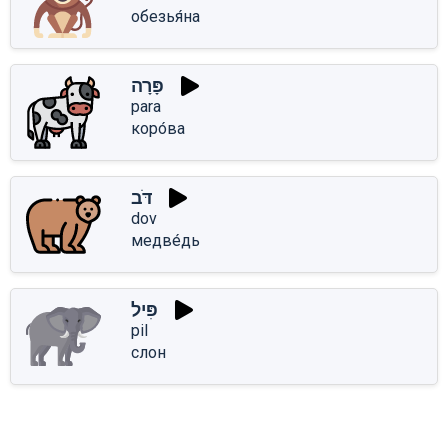
обезья́на
פָּרָה
para
коро́ва
דֹּב
dov
медве́дь
פִּיל
pil
слон