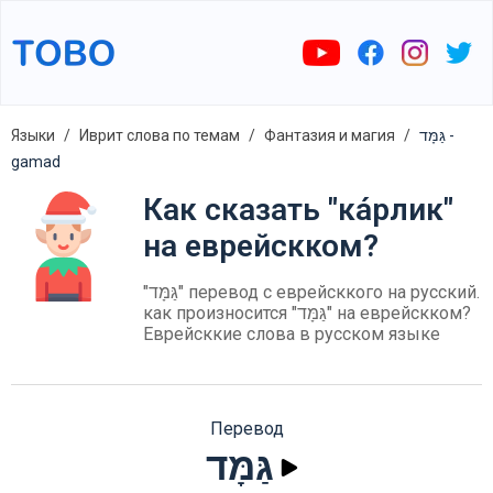
Языки
Иврит слова по темам
Фантазия и магия
גַּמָּד -
gamad
Как сказать "ка́рлик"
на еврейскком?
"גַּמָּד" перевод с еврейсккого на русский.
как произносится "גַּמָּד" на еврейскком?
Еврейсккие слова в русском языке
Перевод
גַּמָּד