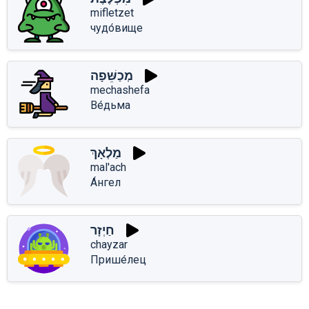
mifletzet
чудо́вище
מְכַשֵּׁפָה
mechashefa
Ве́дьма
מַלְאָךְ
mal'ach
А́нгел
חַיְזָר
chayzar
Прише́лец