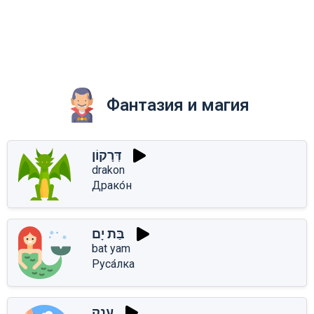
Фантазия и магия
דְּרָקוֹן
drakon
Драко́н
בַּת יָם
bat yam
Руса́лка
עֲנָק