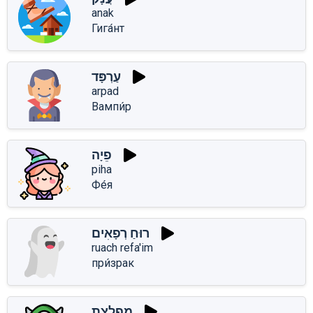
anak
Гига́нт
עַרְפָּד
arpad
Вампи́р
פֵיָה
piha
Фе́я
רוּחַ רְפָאִים
ruach refa'im
при́зрак
מִפְלֶצֶת