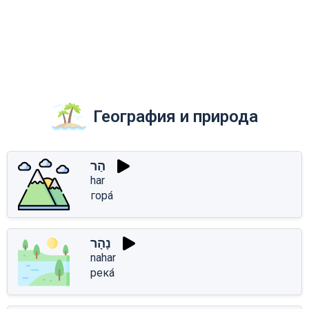
География и природа
הַר
har
гора́
נָהָר
nahar
река́