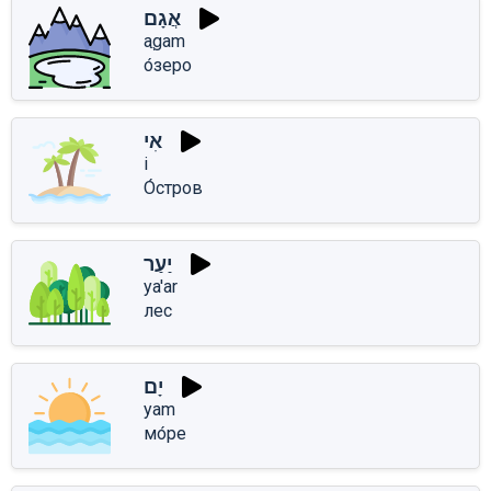
אֲגָם
aֲgam
о́зеро
אִי
i
О́стров
יַעַר
ya'ar
лес
יָם
yam
мо́ре