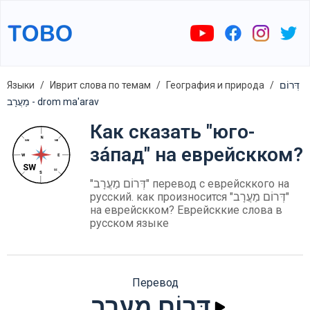
Языки
Иврит слова по темам
География и природа
דְּרוֹם
מַעֲרָב - drom ma'arav
Как сказать "юго-
за́пад" на еврейскком?
"דְּרוֹם מַעֲרָב" перевод с еврейсккого на
русский. как произносится "דְּרוֹם מַעֲרָב"
на еврейскком? Еврейсккие слова в
русском языке
Перевод
דְּרוֹם מַעֲרָב