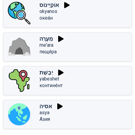
אוֹקְיָינוֹס
okyanos
океа́н
מְעָרָה
me'ara
пеще́ра
יַבֶּשֶׁת
yabeshet
контине́нт
אסיה
asya
А́зия