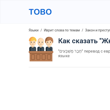
Языки
Иврит слова по темам
Закон и престу
Как сказать "Ж
"חֶבֶר מֻשְׁבָּעִים" перевод с еврейсккого на русский. как произносится "חֶבֶר מֻשְׁבָּעִים" на еврейскком? Еврейсккие слова в русском
языке