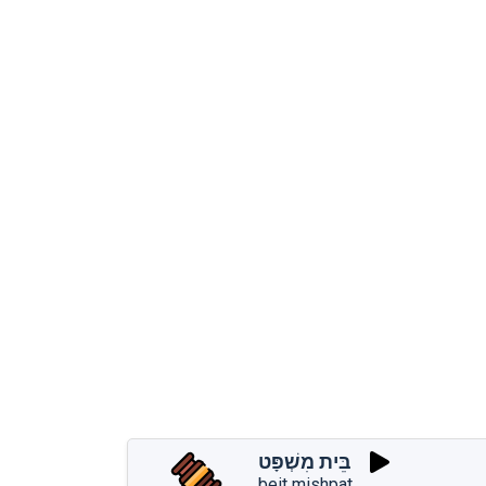
בֵּית מִשְׁפָּט
beit mishpat