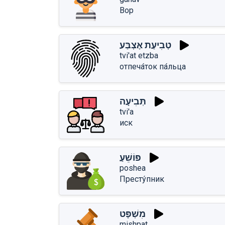
Вор
טְבִיעַת אֶצְבַּע
tvi'at etzba
отпеча́ток па́льца
תְּבִיעָה
tvi'a
иск
פּוֹשֵׁעַ
poshea
Престу́пник
מִשְׁפָּט
mishpat