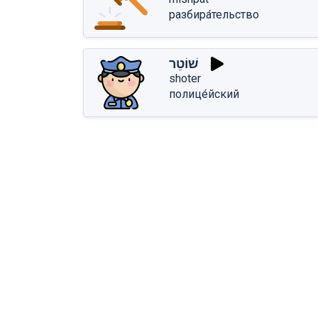
разбира́тельство
שׁוֹטֵר
shoter
полице́йский