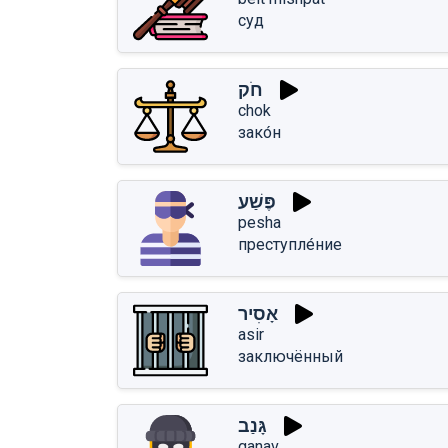
суд
חֹק
chok
зако́н
פֶּשַׁע
pesha
преступле́ние
אָסִיר
asir
заключённый
גָּנַב
ganav