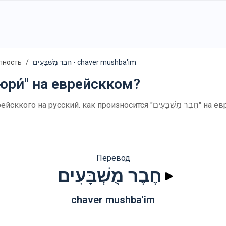
пность
חֶבֶר מֻשְׁבָּעִים - chaver mushba'im
юри́" на еврейскком?
Перевод
חֶבֶר מֻשְׁבָּעִים
chaver mushba'im