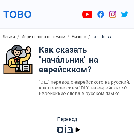
Языки
Иврит слова по темам
Бизнес
בּוֹס - boss
Как сказать
"нача́льник" на
еврейскком?
"בּוֹס" перевод с еврейсккого на русский.
как произносится "בּוֹס" на еврейскком?
Еврейсккие слова в русском языке
Перевод
בּוֹס