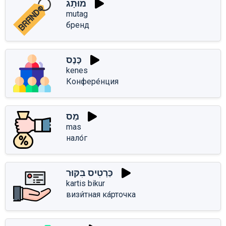
מוּתָג
mutag
бренд
כֶּנֶס
kenes
Конфере́нция
מַס
mas
нало́г
כַּרְטִיס בִּקּוּר
kartis bikur
визи́тная ка́рточка