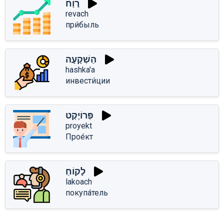
רֶוַח
revach
при́быль
הַשְׁקָעָה
hashka'a
инвести́ции
פְּרוֹיֶקְט
proyekt
Прое́кт
לָקוֹחַ
lakoach
покупа́тель