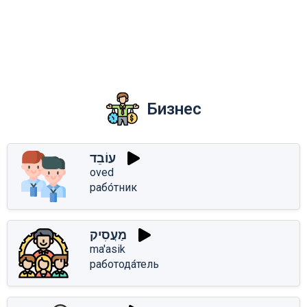
Бизнес
עוֹבֵד
oved
рабо́тник
מַעֲסִיק
ma'asik
работода́тель