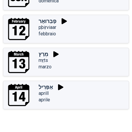
domenica
פֶבְּרוּאָר
pֶbiְrviaar
febbraio
מֵרְץ
mֵrְts
marzo
אַפְּרִיל
aprill
aprile