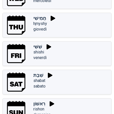
mercoledì
חֲמִישִׁי
hֲmִyshִׁy
giovedì
שִׁשִּׁי
shishi
venerdì
שַׁבָּת
shabat
sabato
רִאשׁוֹן
rishon