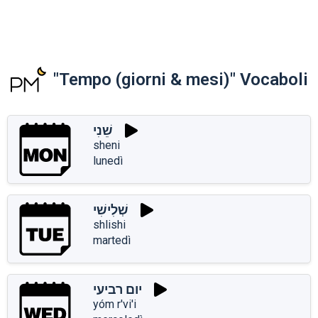
"Tempo (giorni & mesi)" Vocaboli
שֵׁנִי
sheni
lunedì
שְׁלִישִׁי
shlishi
martedì
יום רביעי
yóm r'vi'i