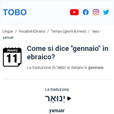
Lingue
Vocaboli Ebraico
Tempo (giorni & mesi)
יָנוּאָר -
yanuar
Come si dice "gennaio" in
ebraico?
La traduzione di
יָנוּאָר
in italiano è
gennaio
.
La traduzione
יָנוּאָר
yanuar