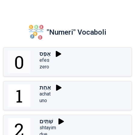
"Numeri" Vocaboli
אֶפֶס
efes
zero
אַחַת
achat
uno
שְׁתַּיִם
shtayim
due