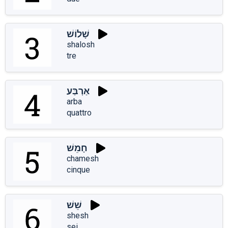
שָׁלוֹשׁ
shalosh
tre
אַרְבַּע
arba
quattro
חָמֵשׁ
chamesh
cinque
שֵׁשׁ
shesh
sei