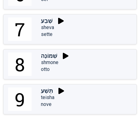
שֶׁבַע
sheva
sette
שְׁמוֹנֶה
shmone
otto
תֵּשַׁע
teisha
nove