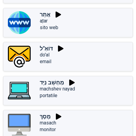
אֲתָר
aֲtar
sito web
דּוֹאַ"ל
do'al
email
מַחְשֵׁב נַיָּד
machshev nayad
portatile
מָסָךְ
masach
monitor