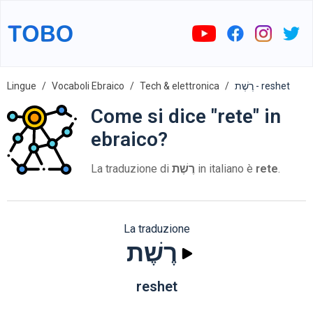
Lingue
Vocaboli Ebraico
Tech & elettronica
רֶשֶׁת - reshet
Come si dice "rete" in
ebraico?
La traduzione di
רֶשֶׁת
in italiano è
rete
.
La traduzione
רֶשֶׁת
reshet