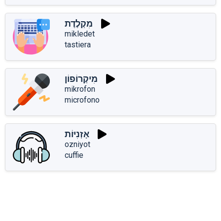
מִקְלֶדֶת
mikledet
tastiera
מִיקְרוֹפוֹן
mikrofon
microfono
אָזְנִיּוֹת
ozniyot
cuffie