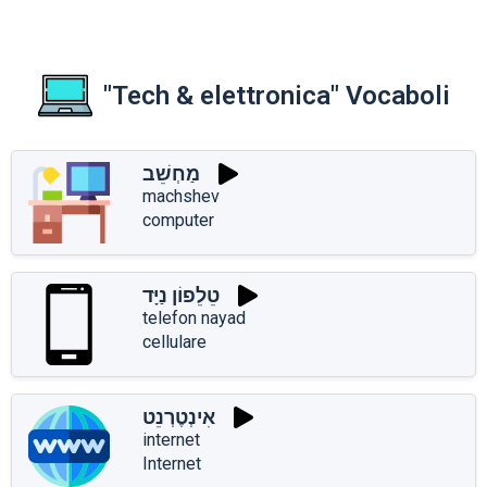
"Tech & elettronica" Vocaboli
מַחְשֵׁב
machshev
computer
טֵלֵפוֹן נַיָּד
telefon nayad
cellulare
אִינְטֶרְנֵט
internet
Internet