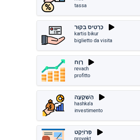
tassa
כַּרְטִיס בִּקּוּר
kartis bikur
biglietto da visita
רֶוַח
revach
profitto
הַשְׁקָעָה
hashka'a
investimento
פְּרוֹיֶקְט
proyekt