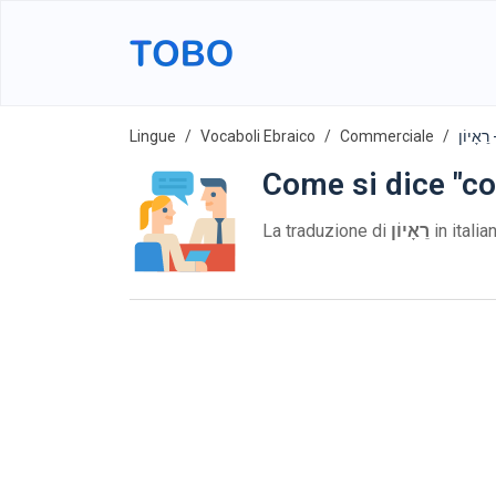
Lingue
Vocaboli Ebraico
Commerciale
ן
Come si dice "co
La traduzione di
רֵאָיוֹן
in itali