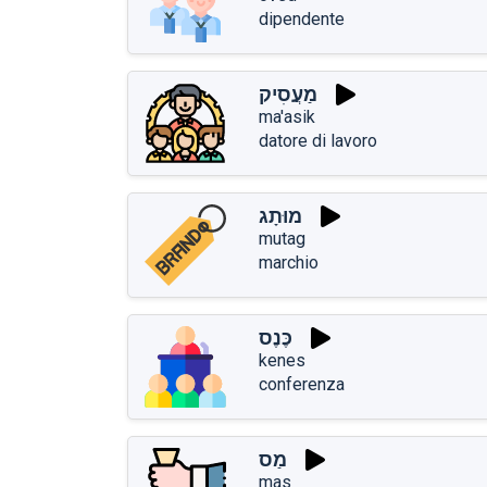
dipendente
מַעֲסִיק
ma'asik
datore di lavoro
מוּתָג
mutag
marchio
כֶּנֶס
kenes
conferenza
מַס
mas