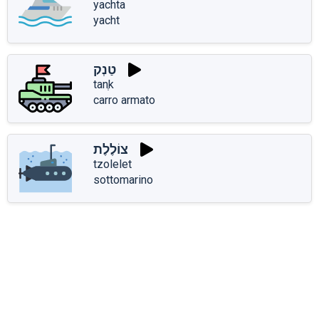
yachta
yacht
טַנְק
tanְk
carro armato
צוֹלֶלֶת
tzolelet
sottomarino