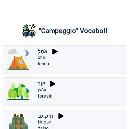
"Campeggio" Vocaboli
אֹהֶל
ohel
tenda
יַעַר
ya'ar
foresta
תִּיק גַּב
tik gav
zaino