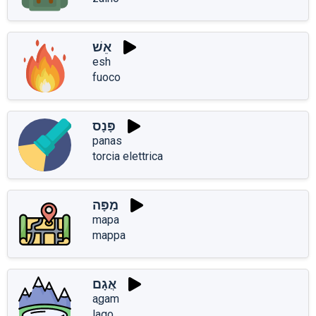
אֵשׁ
esh
fuoco
פָּנָס
panas
torcia elettrica
מַפָּה
mapa
mappa
אֲגָם
aֲgam
lago