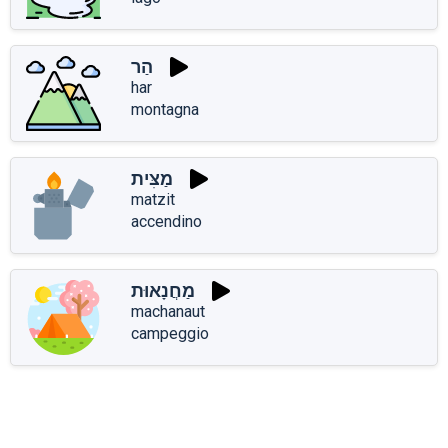
הַר
har
montagna
מַצִּית
matzit
accendino
מַחֲנָאוּת
machanaut
campeggio