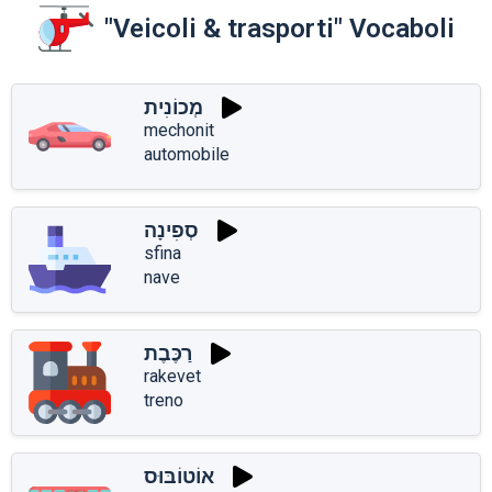
"Veicoli & trasporti" Vocaboli
מְכוֹנִית
mechonit
automobile
סְפִינָה
sfina
nave
רַכֶּבֶת
rakevet
treno
אוֹטוֹבּוּס