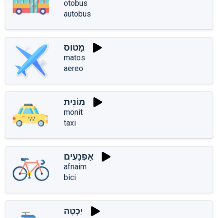
otobus
autobus
מָטוֹס
matos
aereo
מוֹנִית
monit
taxi
אָפְנָעִים
afnaim
bici
יַכְטָה