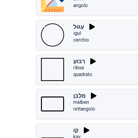
angolo
עִגּוּל
igul
cerchio
רִבּוּעַ
ribua
quadrato
מַלְבֵּן
malben
rettangolo
קַו
kav