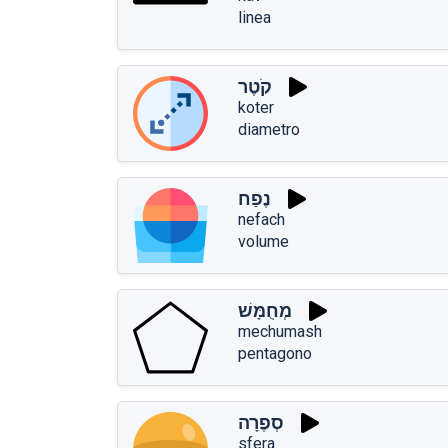
linea
קֹטֶר
koter
diametro
נֶפַח
nefach
volume
מְחֻמָּשׁ
mechumash
pentagono
סְפֶרָה
sfera