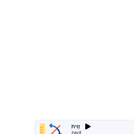
זָוִית
zavit