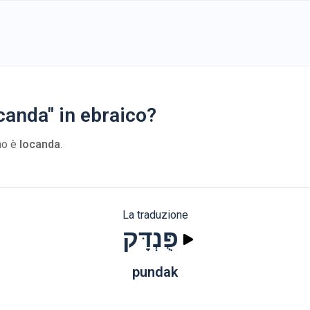
canda" in ebraico?
ano è
locanda
.
La traduzione
פֻּנְדָּק
pundak