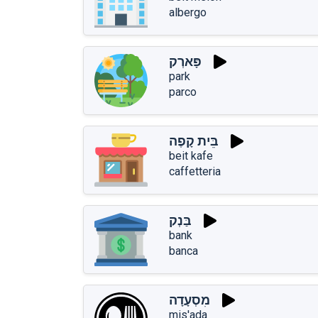
albergo
פָּארְק
park
parco
בֵּית קָפֶה
beit kafe
caffetteria
בַּנְק
bank
banca
מִסְעָדָה
mis'ada