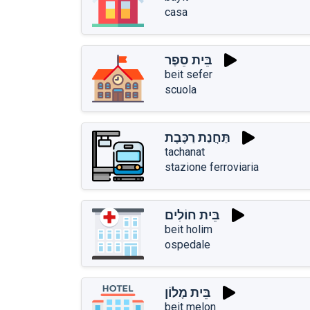
casa
בֵּית סֵפֶר
beit sefer
scuola
תַּחֲנַת רַכֶּבֶת
tachanat
stazione ferroviaria
בֵּית חוֹלִים
beit holim
ospedale
בֵּית מָלוֹן
beit melon