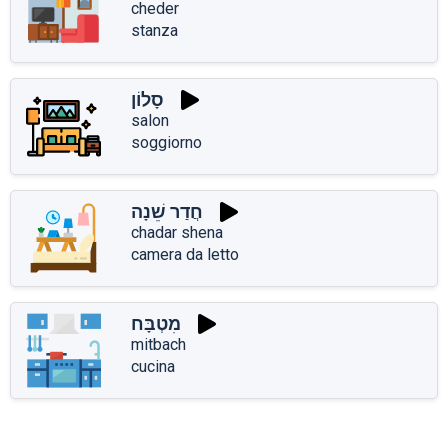
cheder
stanza
סָלוֹן
salon
soggiorno
חֲדַר שֵׁנָה
chadar shena
camera da letto
מִטְבָּח
mitbach
cucina