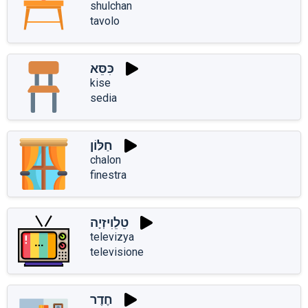
shulchan
tavolo
כִּסֵּא
kise
sedia
חַלּוֹן
chalon
finestra
טֵלֵוִיזְיָה
televizya
televisione
חֶדֶר