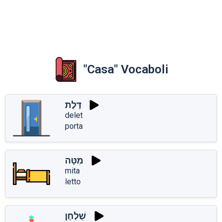
"Casa" Vocaboli
דֶּלֶת
delet
porta
מִטָּה
mita
letto
שֻׁלְחָן