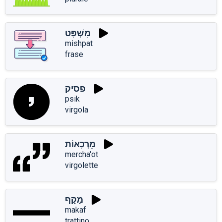
מִשְׁפָּט
mishpat
frase
פסיק
psik
virgola
מֵרְכָאוֹת
mercha'ot
virgolette
מַקָּף
makaf
trattino