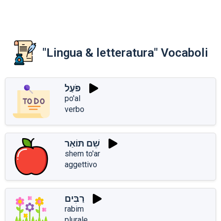
"Lingua & letteratura" Vocaboli
פֹּעַל
po'al
verbo
שֵׁם תּוֹאַר
shem to'ar
aggettivo
רַבִּים
rabim
plurale