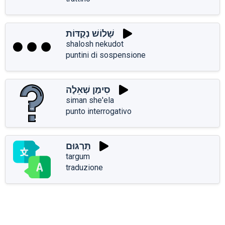
שָׁלוֹשׁ נְקֻדּוֹת
shalosh nekudot
puntini di sospensione
סִימַן שְׁאֵלָה
siman she'ela
punto interrogativo
תַּרְגּוּם
targum
traduzione