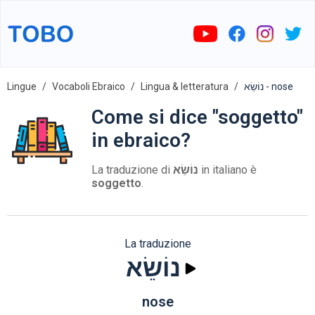
Lingue
Vocaboli Ebraico
Lingua & letteratura
נוֹשֵׂא - nose
Come si dice "soggetto"
in ebraico?
La traduzione di
נוֹשֵׂא
in italiano è
soggetto
.
La traduzione
נוֹשֵׂא
nose