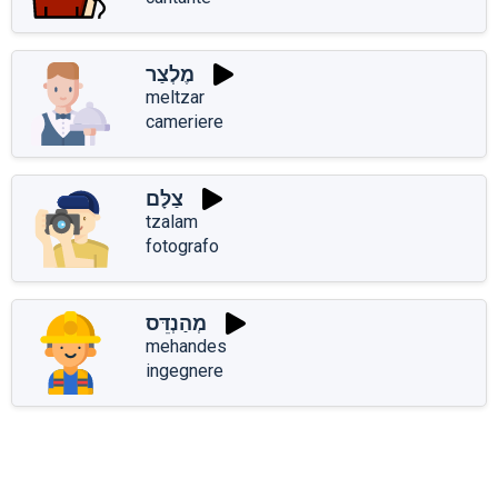
מֶלְצַר
meltzar
cameriere
צַלָּם
tzalam
fotografo
מְהַנְדֵּס
mehandes
ingegnere