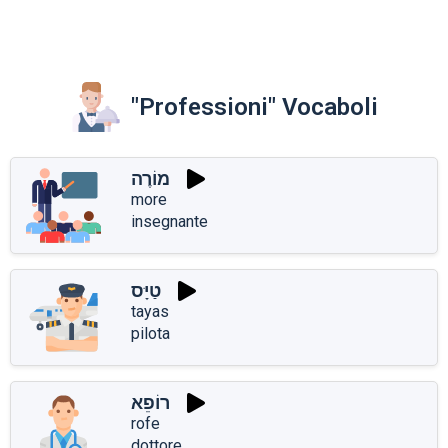
"Professioni" Vocaboli
מוֹרֶה
more
insegnante
טַיָּס
tayas
pilota
רוֹפֵא
rofe
dottore