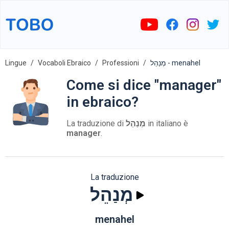
Lingue
Vocaboli Ebraico
Professioni
מְנַהֵל - menahel
Come si dice "manager"
in ebraico?
La traduzione di
מְנַהֵל
in italiano è
manager
.
La traduzione
מְנַהֵל
menahel