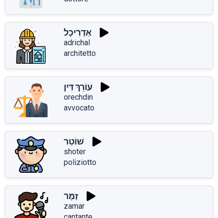
אַדְרִיכָל
adrichal
architetto
עוֹרֵךְ דִּין
orechdin
avvocato
שׁוֹטֵר
shoter
poliziotto
זַמָּר
zamar
cantante