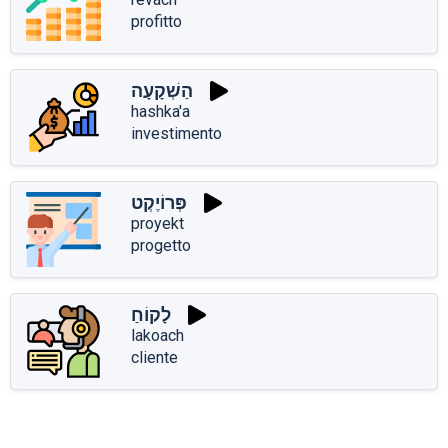
profitto
הַשְׁקָעָה
hashka'a
investimento
פְּרוֹיֶקְט
proyekt
progetto
לָקוֹחַ
lakoach
cliente