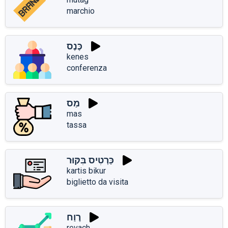
marchio
כֶּנֶס
kenes
conferenza
מַס
mas
tassa
כַּרְטִיס בִּקּוּר
kartis bikur
biglietto da visita
רֶוַח
revach