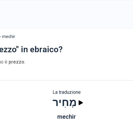
מְחִי - mechir
ezzo" in ebraico?
ano è
prezzo
.
La traduzione
מְחִיר
mechir