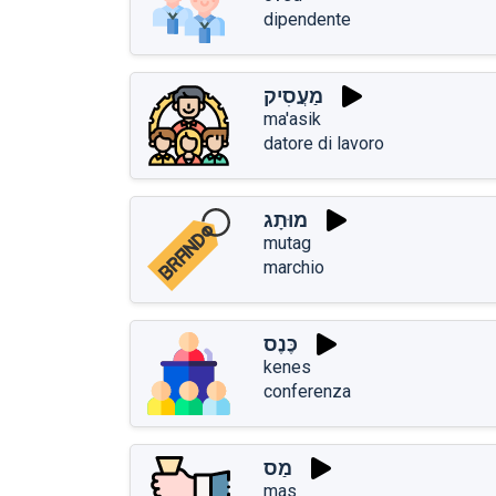
dipendente
מַעֲסִיק
ma'asik
datore di lavoro
מוּתָג
mutag
marchio
כֶּנֶס
kenes
conferenza
מַס
mas