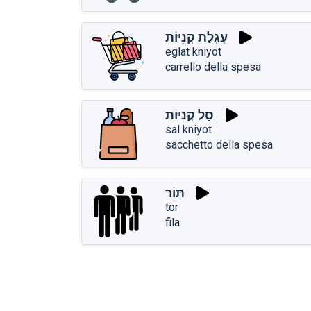
עֶגְלַת קְנִיּוֹת
eglat kniyot
carrello della spesa
סַל קְנִיּוֹת
sal kniyot
sacchetto della spesa
תּוֹר
tor
fila