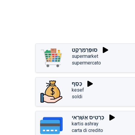
סוּפֶּרְמַרְקֶט
supermarket
supermercato
כֶּסֶף
kesef
soldi
כַּרְטִיס אַשְׁרַאי
kartis ashray
carta di credito