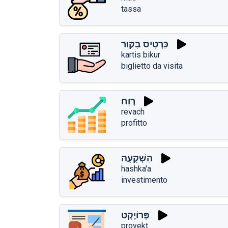
tassa
כַּרְטִיס בִּקּוּר
kartis bikur
biglietto da visita
רֶוַח
revach
profitto
הַשְׁקָעָה
hashka'a
investimento
פְּרוֹיֶקְט
proyekt