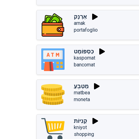
אַרְנָק
arnak
portafoglio
כַּסְפּוֹמָט
kaspomat
bancomat
מַטְבֵּעַ
matbea
moneta
קְנִיּוֹת
kniyot
shopping