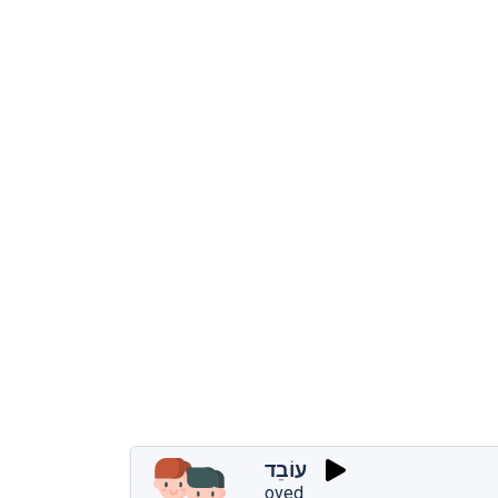
עוֹבֵד
oved