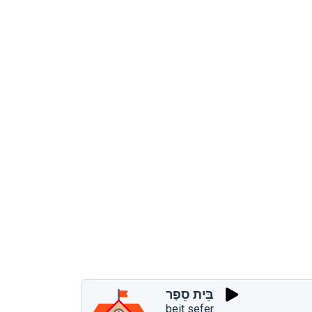
בֵּית סֵפֶר
beit sefer