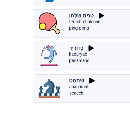
טֵנִיס שֻׁלְחָן
tenish shulchan
ping pong
כַּדּוּרְיָד
kaduryad
pallamano
שַׁחְמָט
shachmat
scacchi