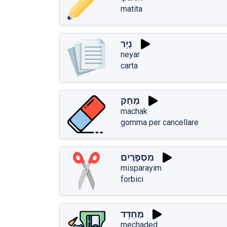
matita
נְיָר
neyar
carta
מַחַק
machak
gomma per cancellare
מִסְפָּרַיִם
misparayim
forbici
מְחַדֵּד
mechaded