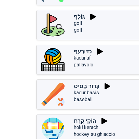
גּוֹלְף
golf
golf
כַּדּוּרְעָף
kadur'af
pallavolo
כַּדּוּר בָּסִיס
kadur basis
baseball
הוֹקִי קֶרַח
hoki kerach
hockey su ghiaccio