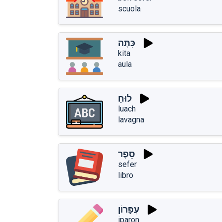
scuola
כִּתָּה
kita
aula
לוּחַ
luach
lavagna
סֵפֶר
sefer
libro
עִפָּרוֹן
iparon