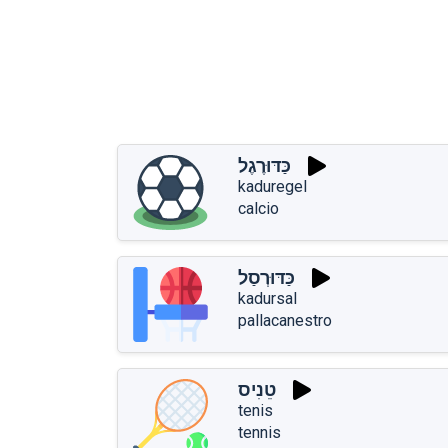
כַּדּוּרֶגֶל
kaduregel
calcio
כַּדּוּרְסַל
kadursal
pallacanestro
טֵנִיס
tenis
tennis