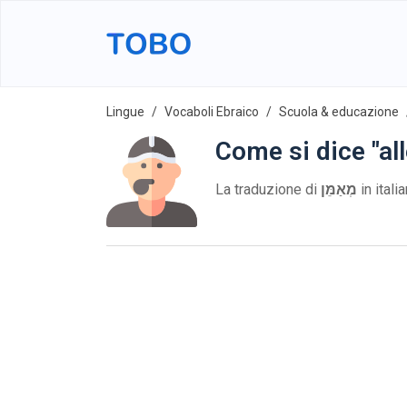
Lingue
Vocaboli Ebraico
Scuola & educazione
Come si dice "al
La traduzione di
מְאַמֵּן
in itali