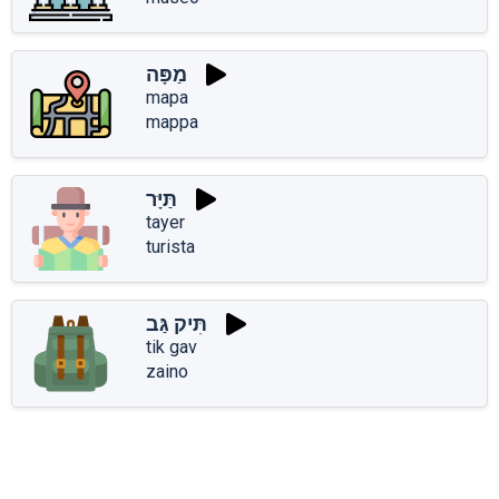
מַפָּה
mapa
mappa
תַּיָּר
tayer
turista
תִּיק גַּב
tik gav
zaino