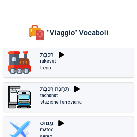
"Viaggio" Vocaboli
רַכֶּבֶת
rakevet
treno
תַּחֲנַת רַכֶּבֶת
tachanat
stazione ferroviaria
מָטוֹס
matos
aereo