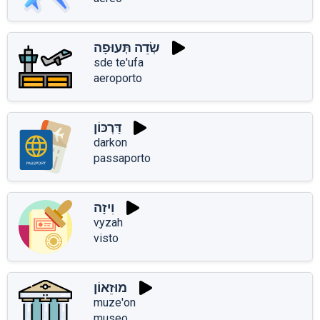
שְׂדֵה תְּעוּפָה
sde te'ufa
aeroporto
דַּרְכּוֹן
darkon
passaporto
וִיזָה
vִyzah
visto
מוּזֵאוֹן
muze'on
museo