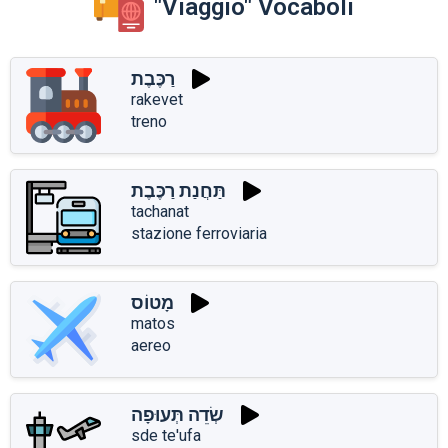
"Viaggio" Vocaboli
רַכֶּבֶת
rakevet
treno
תַּחֲנַת רַכֶּבֶת
tachanat
stazione ferroviaria
מָטוֹס
matos
aereo
שְׂדֵה תְּעוּפָה
sde te'ufa