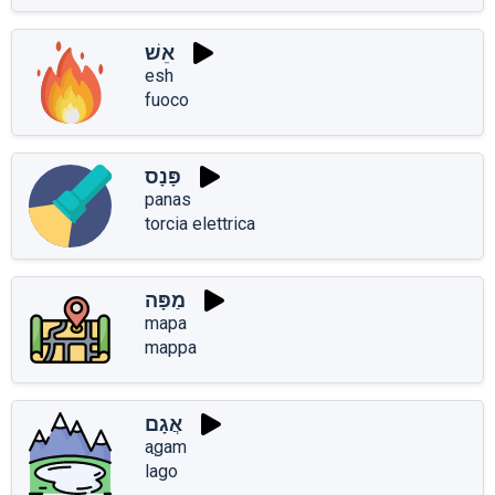
אֵשׁ
esh
fuoco
פָּנָס
panas
torcia elettrica
מַפָּה
mapa
mappa
אֲגָם
aֲgam
lago