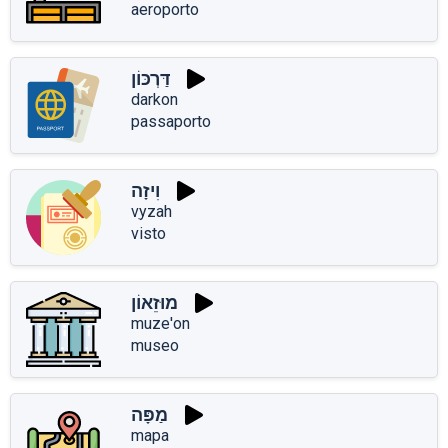
aeroporto
דַּרְכּוֹן
darkon
passaporto
וִיזָה
vִyzah
visto
מוּזֵאוֹן
muze'on
museo
מַפָּה
mapa