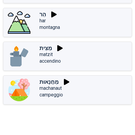
הַר
har
montagna
מַצִּית
matzit
accendino
מַחֲנָאוּת
machanaut
campeggio