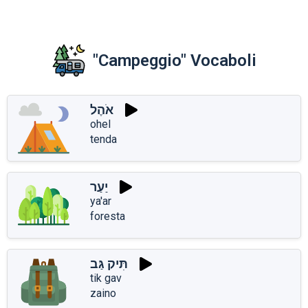
"Campeggio" Vocaboli
אֹהֶל
ohel
tenda
יַעַר
ya'ar
foresta
תִּיק גַּב
tik gav
zaino