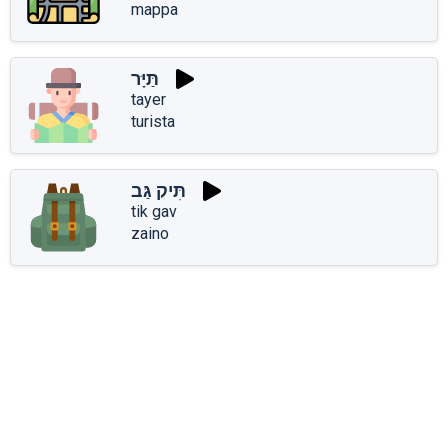
mappa
תַּיָּר
tayer
turista
תִּיק גַּב
tik gav
zaino