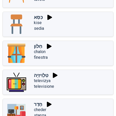
כִּסֵּא
kise
sedia
חַלּוֹן
chalon
finestra
טֵלֵוִיזְיָה
televizya
televisione
חֶדֶר
cheder
stanza