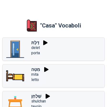
"Casa" Vocaboli
דֶּלֶת
delet
porta
מִטָּה
mita
letto
שֻׁלְחָן
shulchan
tavolo