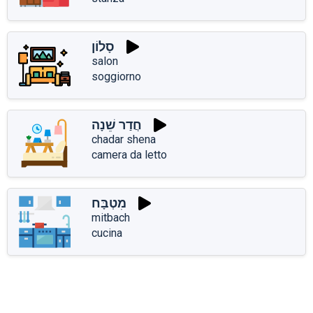
סָלוֹן
salon
soggiorno
חֲדַר שֵׁנָה
chadar shena
camera da letto
מִטְבָּח
mitbach
cucina