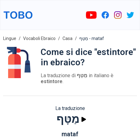
Lingue
Vocaboli Ebraico
Casa
מַטָּף - mataf
Come si dice "estintore"
in ebraico?
La traduzione di
מַטָּף
in italiano è
estintore
.
La traduzione
מַטָּף
mataf