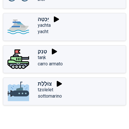
יַכְטָה
yachta
yacht
טַנְק
tanְk
carro armato
צוֹלֶלֶת
tzolelet
sottomarino