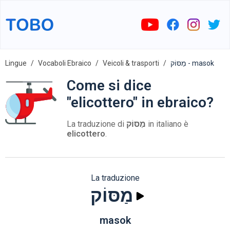
Lingue
Vocaboli Ebraico
Veicoli & trasporti
מַסּוֹק - masok
Come si dice
"elicottero" in ebraico?
La traduzione di
מַסּוֹק
in italiano è
elicottero
.
La traduzione
מַסּוֹק
masok