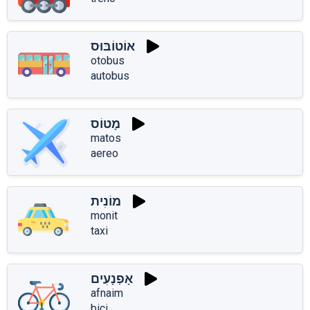
אוֹטוֹבּוּס
otobus
autobus
מָטוֹס
matos
aereo
מוֹנִית
monit
taxi
אָפְנָעִים
afnaim
bici