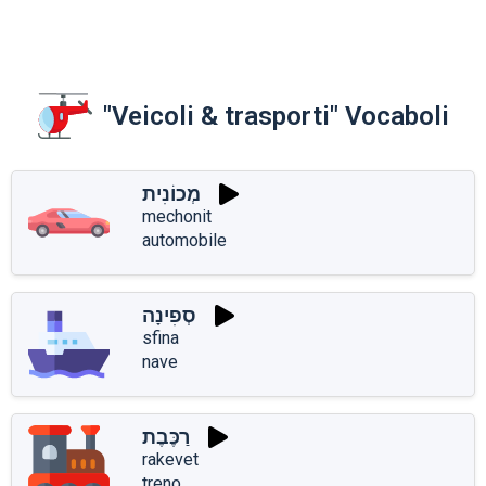
"Veicoli & trasporti" Vocaboli
מְכוֹנִית
mechonit
automobile
סְפִינָה
sfina
nave
רַכֶּבֶת
rakevet
treno