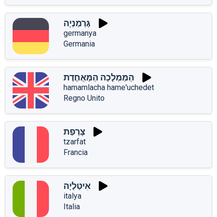
גֶּרְמַנְיָה
germanya
Germania
הַמַּמְלָכָה הַמְּאֻחֶדֶת
hamamlacha hame'uchedet
Regno Unito
צָרְפַת
tzarfat
Francia
אִיטַלְיָה
italya
Italia