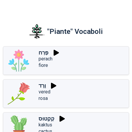
"Piante" Vocaboli
פֶּרַח
perach
fiore
וֶרֶד
vered
rosa
קַקְטוּס
kaktus
cactus