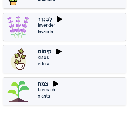
לָבֶנְדֶּר
lavender
lavanda
קִיסוֹס
kisos
edera
צֶמַח
tzemach
pianta