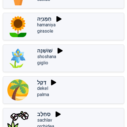
חַמָּנִיָּה
hamaniya
girasole
שׁוֹשַׁנָּה
shoshana
giglio
דֶּקֶל
dekel
palma
סַחְלָב
sachlav
orchidea