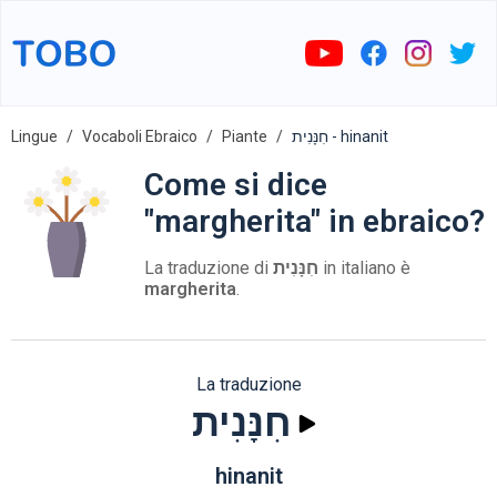
Lingue
Vocaboli Ebraico
Piante
חִנָּנִית - hinanit
Come si dice
"margherita" in ebraico?
La traduzione di
חִנָּנִית
in italiano è
margherita
.
La traduzione
חִנָּנִית
hinanit