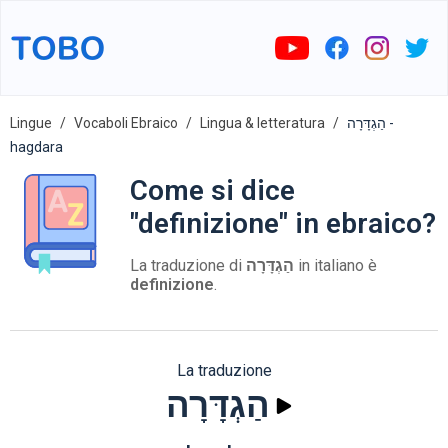
Lingue
Vocaboli Ebraico
Lingua & letteratura
הַגְדָּרָה -
hagdara
Come si dice
"definizione" in ebraico?
La traduzione di
הַגְדָּרָה
in italiano è
definizione
.
La traduzione
הַגְדָּרָה