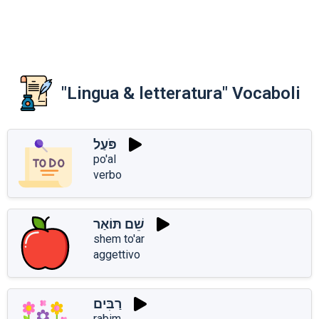
"Lingua & letteratura" Vocaboli
פֹּעַל
po'al
verbo
שֵׁם תּוֹאַר
shem to'ar
aggettivo
רַבִּים
rabim