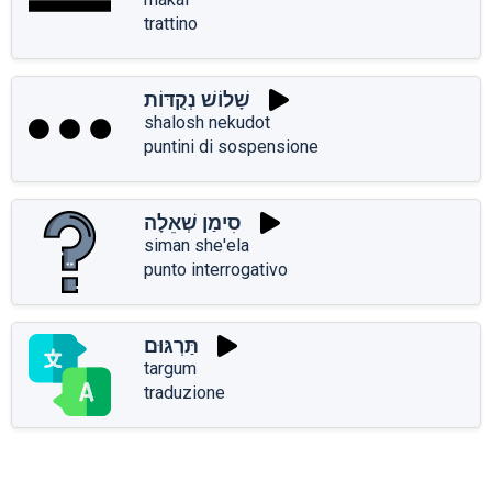
trattino
שָׁלוֹשׁ נְקֻדּוֹת
shalosh nekudot
puntini di sospensione
סִימַן שְׁאֵלָה
siman she'ela
punto interrogativo
תַּרְגּוּם
targum
traduzione