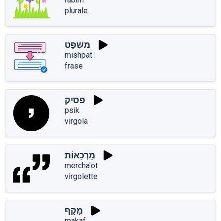
plurale
מִשְׁפָּט
mishpat
frase
פסיק
psik
virgola
מֵרְכָאוֹת
mercha'ot
virgolette
מַקָּף
makaf