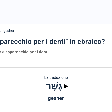
גֶּשֶׁר - gesher
parecchio per i denti" in ebraico?
no è
apparecchio per i denti
.
La traduzione
גֶּשֶׁר
gesher