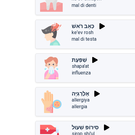
mal di denti
כְּאֵב רֹאשׁ
ke'ev rosh
mal di testa
שַׁפַּעַת
shapa'at
influenza
אָלֶרְגִּיָּה
allergiya
allergia
סִירוֹפּ שִׁעוּל
sirop shi'ul