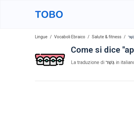
Lingue
Vocaboli Ebraico
Salute & fitness
Come si dice "ap
La traduzione di
גֶּשֶׁר
in italia