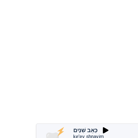
כְּאֵב שִׁנַּיִם
ke'ev shnayim