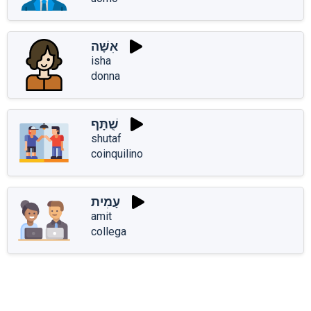
אִשָּׁה
isha
donna
שֻׁתָּף
shutaf
coinquilino
עָמִית
amit
collega