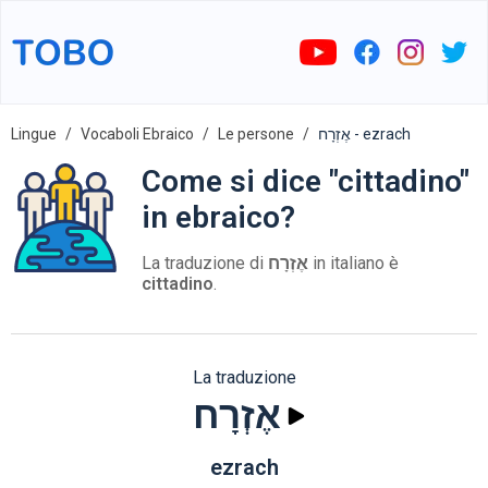
Lingue
Vocaboli Ebraico
Le persone
אֶזְרָח - ezrach
Come si dice "cittadino"
in ebraico?
La traduzione di
אֶזְרָח
in italiano è
cittadino
.
La traduzione
אֶזְרָח
ezrach