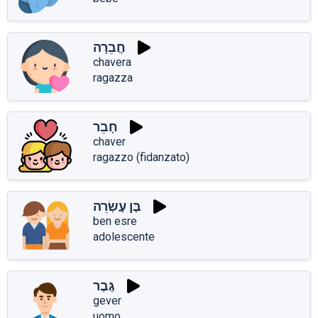
חֲבֵרָה
chavera
ragazza
חָבֵר
chaver
ragazzo (fidanzato)
בֶּן עֶשְׂרֵה
ben esre
adolescente
גֶּבֶר
gever
uomo