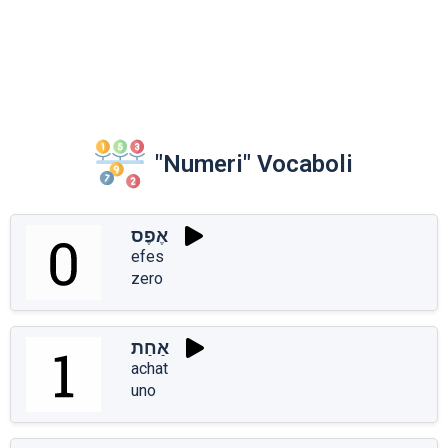
"Numeri" Vocaboli
אֶפֶס
efes
zero
אַחַת
achat
uno