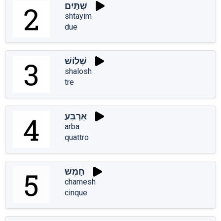
שְׁתַּיִם
shtayim
due
שָׁלוֹשׁ
shalosh
tre
אַרְבַּע
arba
quattro
חָמֵשׁ
chamesh
cinque