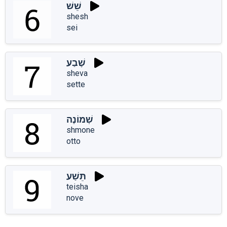
שֵׁשׁ
shesh
sei
שֶׁבַע
sheva
sette
שְׁמוֹנֶה
shmone
otto
תֵּשַׁע
teisha
nove