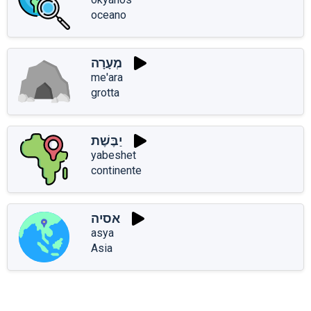
oceano
מְעָרָה
me'ara
grotta
יַבֶּשֶׁת
yabeshet
continente
אסיה
asya
Asia