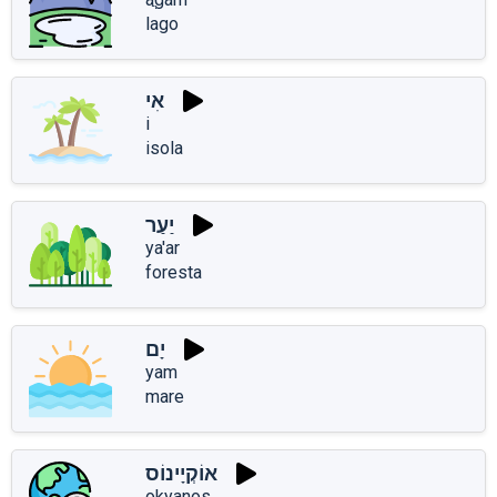
lago
אִי
i
isola
יַעַר
ya'ar
foresta
יָם
yam
mare
אוֹקְיָינוֹס
okyanos