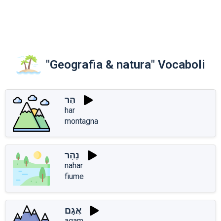
"Geografia & natura" Vocaboli
הַר
har
montagna
נָהָר
nahar
fiume
אֲגָם
aֲgam