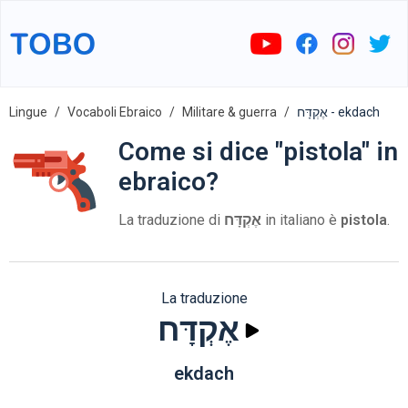
Lingue
Vocaboli Ebraico
Militare & guerra
אֶקְדָּח - ekdach
Come si dice "pistola" in
ebraico?
La traduzione di
אֶקְדָּח
in italiano è
pistola
.
La traduzione
אֶקְדָּח
ekdach