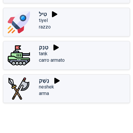
טִיל
tiyel
razzo
טַנְק
tanְk
carro armato
נֶשֶׁק
neshek
arma