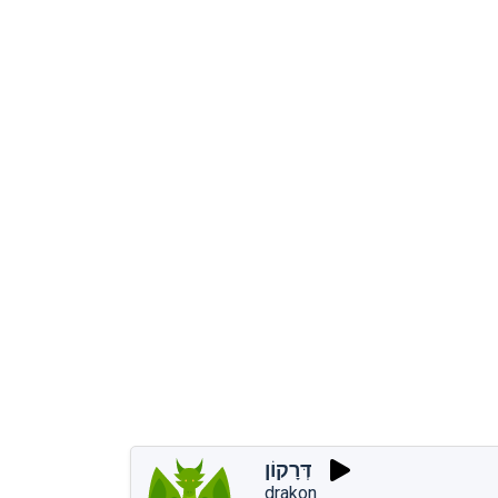
דְּרָקוֹן
drakon