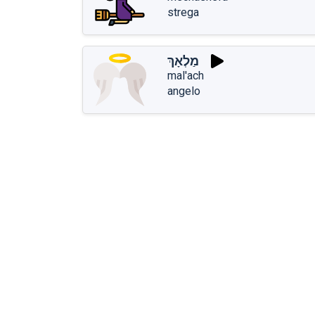
strega
מַלְאָךְ
mal'ach
angelo