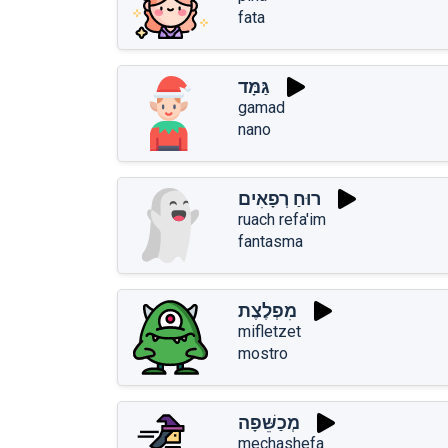
fata
גַּמָּד
gamad
nano
רוּחַ רְפָאִים
ruach refa'im
fantasma
מִפְלֶצֶת
mifletzet
mostro
מְכַשֵּׁפָה
mechashefa