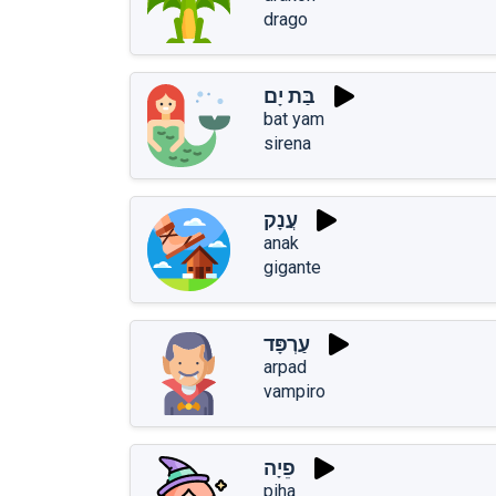
drago
בַּת יָם
bat yam
sirena
עֲנָק
anak
gigante
עַרְפָּד
arpad
vampiro
פֵיָה
piha