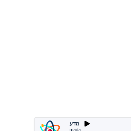
מַדָּע
mada