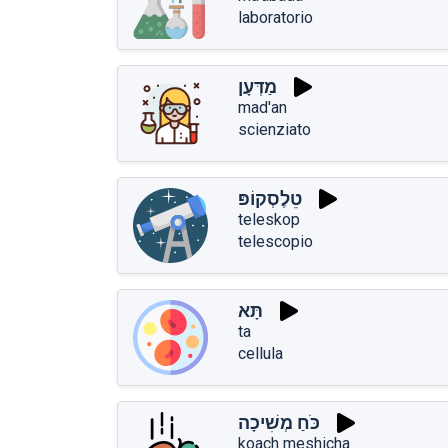
laboratorio
מַדְּעָן
mad'an
scienziato
טֵלֶסְקוֹפּ
teleskop
telescopio
תָּא
ta
cellula
כֹּחַ מְשִׁיכָה
koach meshicha