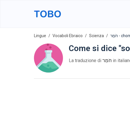
Lingue
Vocaboli Ebraico
Scienza
חֹמֶר - c
Come si dice "so
La traduzione di
חֹמֶר
in italia