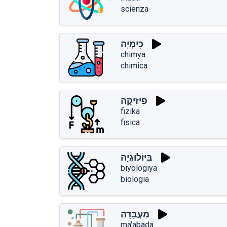
scienza
כִימְיָה
chimya
chimica
פִיזִיקָה
fizika
fisica
בִּיּוֹלוֹגְיָה
biyologiya
biologia
מַעְבָּדָה
ma'abada