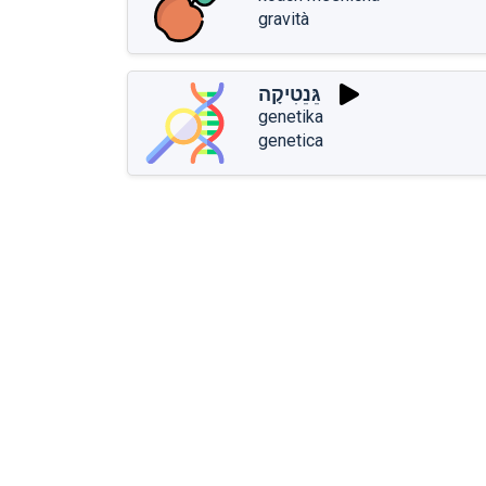
gravità
גֵּנֵטִיקָה
genetika
genetica