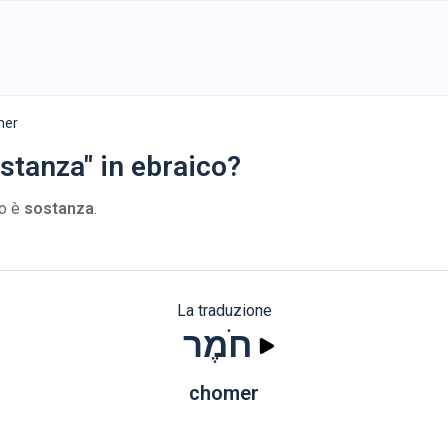
homer
stanza" in ebraico?
no è
sostanza
.
La traduzione
חֹמֶר
chomer