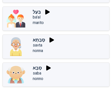
בַּעַל
ba'al
marito
סָבְתָא
savta
nonna
סָבָא
saba
nonno