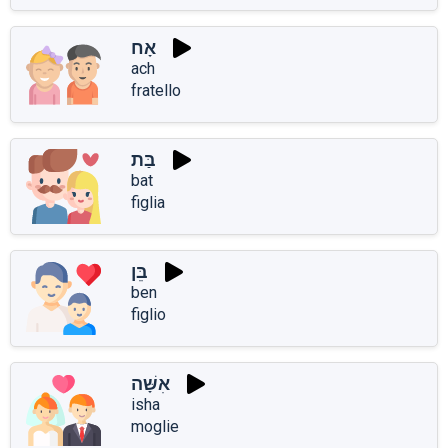
אָח
ach
fratello
בַּת
bat
figlia
בֵּן
ben
figlio
אִשָּׁה
isha
moglie