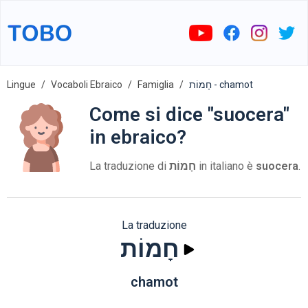
Lingue
Vocaboli Ebraico
Famiglia
חָמוֹת - chamot
Come si dice "suocera"
in ebraico?
La traduzione di
חָמוֹת
in italiano è
suocera
.
La traduzione
חָמוֹת
chamot