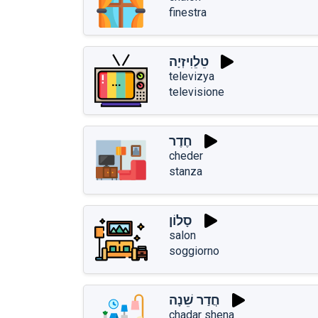
finestra
טֵלֵוִיזְיָה
televizya
televisione
חֶדֶר
cheder
stanza
סָלוֹן
salon
soggiorno
חֲדַר שֵׁנָה
chadar shena