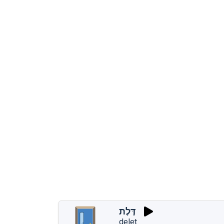
דֶּלֶת
delet