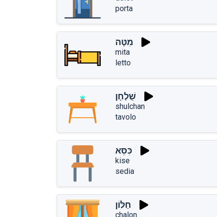
porta
מִטָּה
mita
letto
שֻׁלְחָן
shulchan
tavolo
כִּסֵּא
kise
sedia
חַלּוֹן
chalon