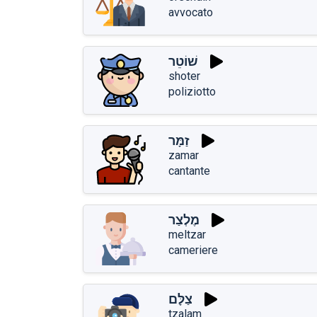
avvocato
שׁוֹטֵר
shoter
poliziotto
זַמָּר
zamar
cantante
מֶלְצַר
meltzar
cameriere
צַלָּם
tzalam