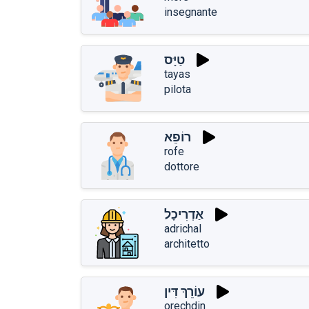
insegnante
טַיָּס
tayas
pilota
רוֹפֵא
rofe
dottore
אַדְרִיכָל
adrichal
architetto
עוֹרֵךְ דִּין
orechdin