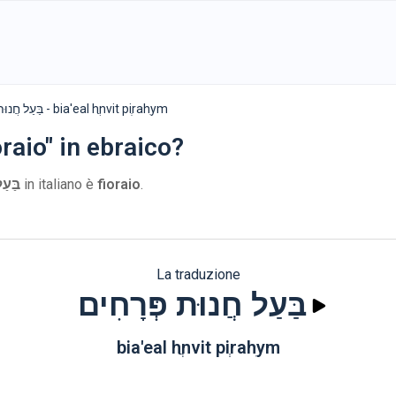
בַּעַל חֲנוּת פְּרָחִים - bia'eal hֲnvit piְrahִym
raio" in ebraico?
בַּעַ
in italiano è
fioraio
.
La traduzione
בַּעַל חֲנוּת פְּרָחִים
bia'eal hֲnvit piְrahִym