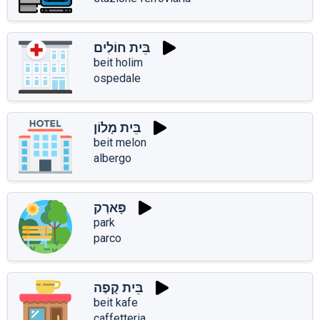
בֵּית חוֹלִים
beit holim
ospedale
בֵּית מָלוֹן
beit melon
albergo
פָּארְק
park
parco
בֵּית קָפֶה
beit kafe
caffetteria