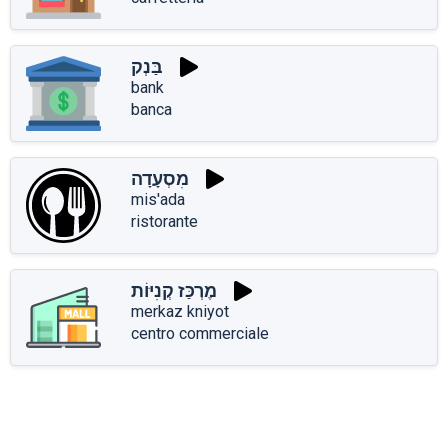
בַּנְק
bank
banca
מִסְעָדָה
mis'ada
ristorante
מֶרְכַּז קְנִיּוֹת
merkaz kniyot
centro commerciale