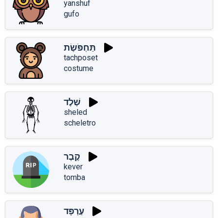
yanshuf
gufo
תַּחְפֹּשֶׂת
tachposet
costume
שֶׁלֶד
sheled
scheletro
קֶבֶר
kever
tomba
עַרְפָּד