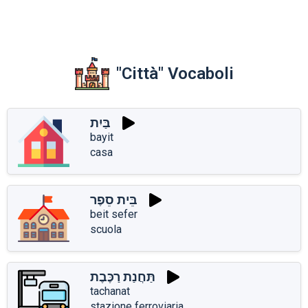
"Città" Vocaboli
בַּיִת
bayit
casa
בֵּית סֵפֶר
beit sefer
scuola
תַּחֲנַת רַכֶּבֶת
tachanat
stazione ferroviaria