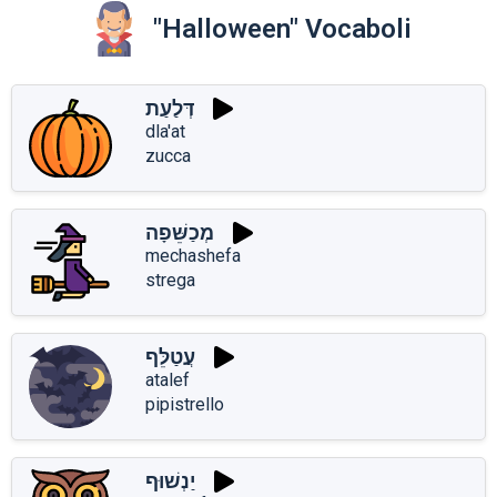
"Halloween" Vocaboli
דְּלַעַת
dla'at
zucca
מְכַשֵּׁפָה
mechashefa
strega
עֲטַלֵּף
atalef
pipistrello
יַנְשׁוּף