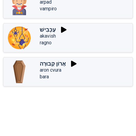
arpad
vampiro
עַכָּבִישׁ
akavish
ragno
אֲרוֹן קְבוּרָה
aron cvura
bara