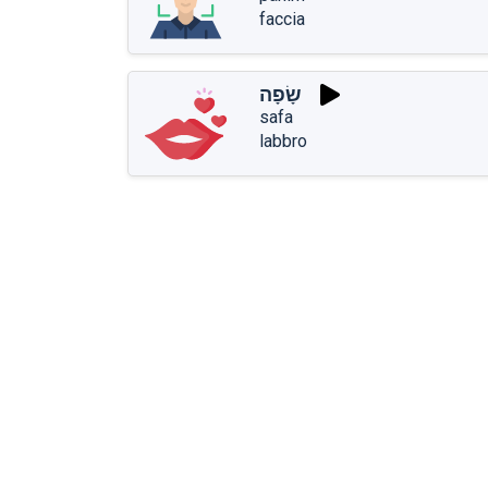
faccia
שָׂפָה
safa
labbro