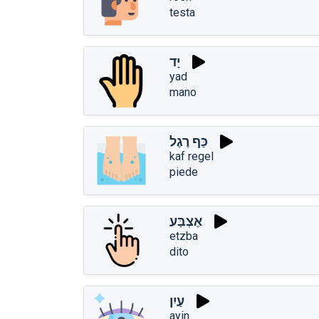
testa
יָד
yad
mano
כַּף רֶגֶל
kaf regel
piede
אֶצְבַּע
etzba
dito
עַיִן
ayin