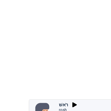
רֹאשׁ
rosh