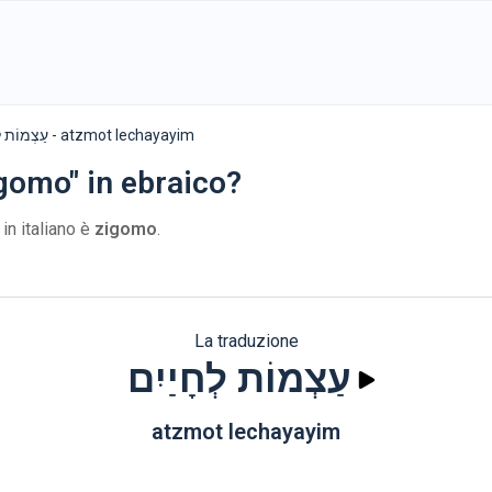
עַצְמוֹת לְחָיַיִם - atzmot lechayayim
gomo" in ebraico?
in italiano è
zigomo
.
La traduzione
עַצְמוֹת לְחָיַיִם
atzmot lechayayim