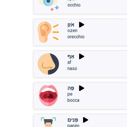
occhio
אֹזֶן
ozen
orecchio
אַף
af
naso
פֶּה
pe
bocca
פָּנִים
panim