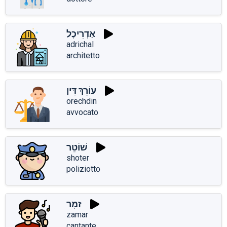
אַדְרִיכָל
adrichal
architetto
עוֹרֵךְ דִּין
orechdin
avvocato
שׁוֹטֵר
shoter
poliziotto
זַמָּר
zamar
cantante