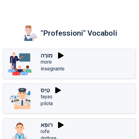
"Professioni" Vocaboli
מוֹרֶה
more
insegnante
טַיָּס
tayas
pilota
רוֹפֵא
rofe
dottore