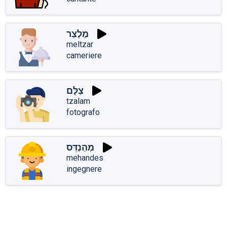
מֶלְצַר
meltzar
cameriere
צַלָּם
tzalam
fotografo
מְהַנְדֵּס
mehandes
ingegnere