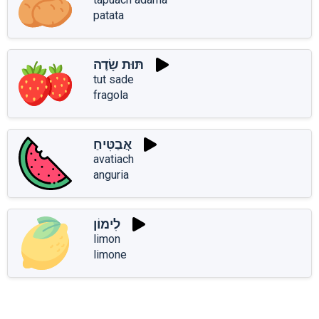
patata
תּוּת שָׂדֶה
tut sade
fragola
אֲבַטִּיחַ
avatiach
anguria
לִימוֹן
limon
limone