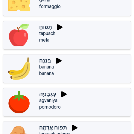
formaggio
תַּפּוּחַ
tapuach
mela
בָּנָנָה
banana
banana
עַגְבָנִיָּה
agvaniya
pomodoro
תַּפּוּחַ אֲדָמָה
tapuach adama