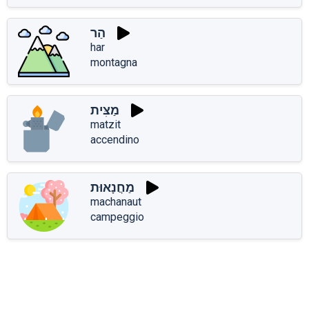
הַר
har
montagna
מַצִּית
matzit
accendino
מַחֲנָאוּת
machanaut
campeggio