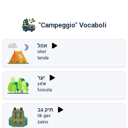
"Campeggio" Vocaboli
אֹהֶל
ohel
tenda
יַעַר
ya'ar
foresta
תִּיק גַּב
tik gav
zaino