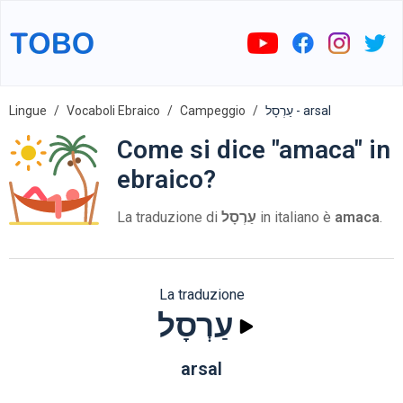
Lingue
Vocaboli Ebraico
Campeggio
עַרְסָל - arsal
Come si dice "amaca" in
ebraico?
La traduzione di
עַרְסָל
in italiano è
amaca
.
La traduzione
עַרְסָל
arsal