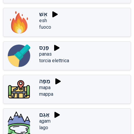
אֵשׁ
esh
fuoco
פָּנָס
panas
torcia elettrica
מַפָּה
mapa
mappa
אֲגָם
aֲgam
lago