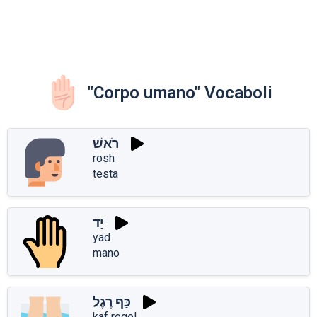
"Corpo umano" Vocaboli
רֹאשׁ
rosh
testa
יָד
yad
mano
כַּף רֶגֶל
kaf regel