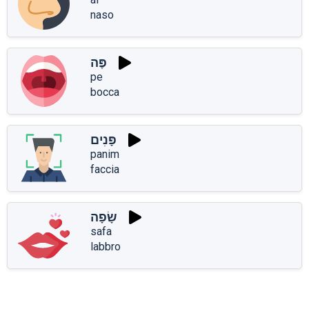
naso
פֶּה
pe
bocca
פָּנִים
panim
faccia
שָׂפָה
safa
labbro