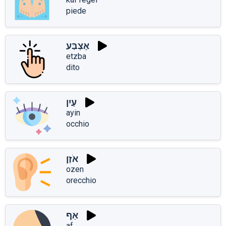
piede
אֶצְבַּע
etzba
dito
עַיִן
ayin
occhio
אֹזֶן
ozen
orecchio
אַף
af